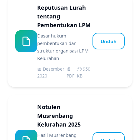
Keputusan Lurah
tentang
Pembentukan LPM
Dasar hukum
Unduh
pembentukan dan
struktur organisasi LPM
Kelurahan
📅 Desember
📄
📦 950
2020
PDF
KB
Notulen
Musrenbang
Kelurahan 2025
Hasil Musrenbang