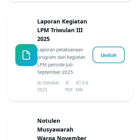
Laporan Kegiatan
LPM Triwulan III
2025
Laporan pelaksanaan
Unduh
program dan kegiatan
LPM periode Juli-
September 2025
📅 Oktober
📄
📦 3.8
2025
PDF
MB
Notulen
Musyawarah
Warga November